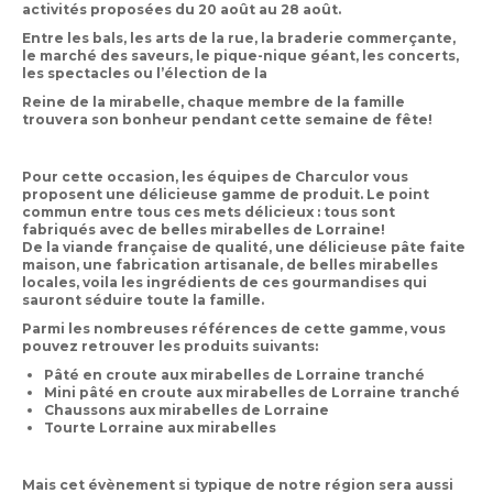
activités proposées du
Accès professionnels
20 août au 28 août
.
Entre les
bals
, les
arts de la rue
, la
braderie commerçante
,
le
marché des saveurs
, le
pique-nique géant, les concerts
,
les
spectacles ou l’élection de la
Reine de la mirabelle
, chaque membre de la famille
trouvera son bonheur pendant cette semaine de fête!
Pour cette occasion, les équipes de Charculor vous
proposent une délicieuse
gamme de produit
. Le point
commun entre tous ces mets délicieux : tous sont
fabriqués avec de belles
mirabelles de Lorraine
!
De la
viande française de qualité
, une délicieuse
pâte faite
maison
, une
fabrication artisanale
, de belles
mirabelles
locales
, voila les ingrédients de ces gourmandises qui
sauront séduire toute la famille.
Parmi les nombreuses références de cette gamme, vous
pouvez retrouver les produits suivants:
Pâté en croute aux mirabelles de Lorraine tranché
Mini pâté en croute aux mirabelles de Lorraine tranché
Chaussons aux mirabelles de Lorraine
Tourte Lorraine aux mirabelles
Mais cet évènement si
typique de notre région
sera aussi