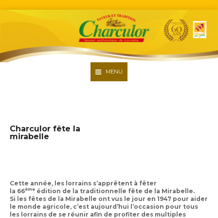
MENU
Accueil
La société
Charculor fête la
mirabelle
Nos produits
Nos engagements
Recettes
Cette année, les lorrains s’apprêtent à fêter
Contact
ème
la
66
édition de la traditionnelle fête de la Mirabelle.
Si les fêtes de la Mirabelle ont vus le jour en 1947 pour aider
Recrutement
le monde agricole, c’est aujourd’hui l’occasion pour tous
les lorrains de se réunir afin de profiter des multiples