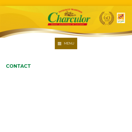
MENU
Accueil
CONTACT
La société
Nos produits
Nos engagements
Recettes
Contact
Recrutement